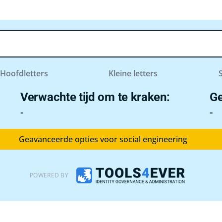
Hoofdletters
Kleine letters
Verwachte tijd om te kraken:
Ge
-
-
Geavanceerde opties voor social engineering
POWERED BY