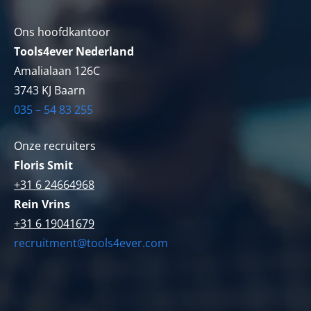
Ons hoofdkantoor
Tools4ever Nederland
Amalialaan 126C
3743 KJ Baarn
035 – 54 83 255
Onze recruiters
Floris Smit
+31 6 24664968
Rein Vrins
+31 6 19041679
recruitment@tools4ever.com