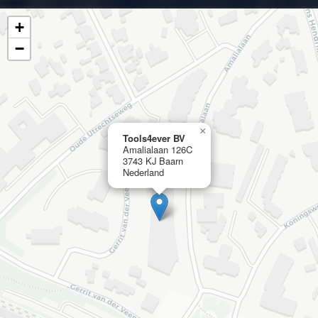
+
−
×
Tools4ever BV
Amalialaan 126C
3743 KJ Baarn
Nederland