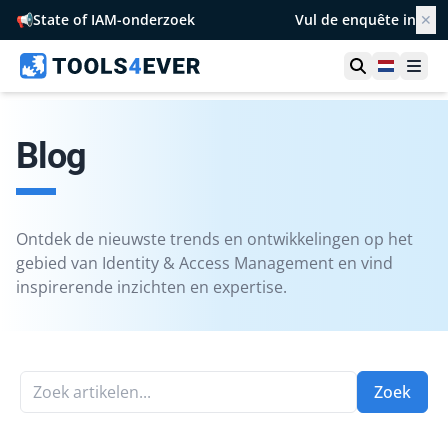
📢
State of IAM-onderzoek
Vul de enquête in
✕
Toon zoek
Netherl
Ope
Blog
Ontdek de nieuwste trends en ontwikkelingen op het
gebied van Identity & Access Management en vind
inspirerende inzichten en expertise.
Zoek artikelen...
Zoek