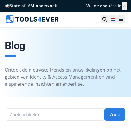
📢
State of IAM-onderzoek
Vul de enquête in
✕
Toon zoek
Netherl
Ope
Blog
Ontdek de nieuwste trends en ontwikkelingen op het
gebied van Identity & Access Management en vind
inspirerende inzichten en expertise.
Zoek artikelen...
Zoek