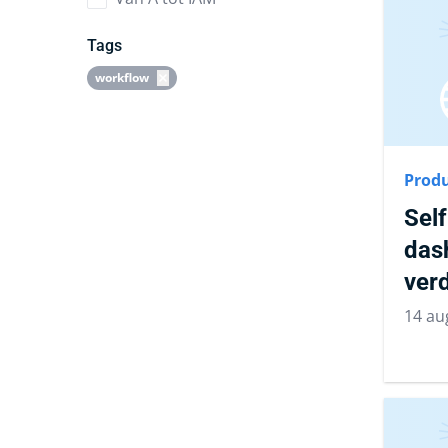
Tags
workflow
Produ
Self
das
ver
14 au