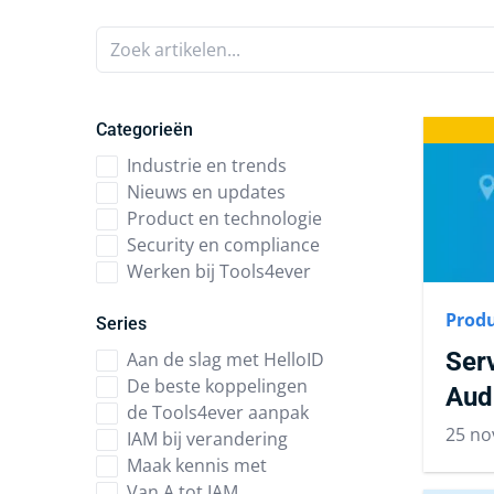
Zoek artikelen...
Categorieën
Industrie en trends
Nieuws en updates
Product en technologie
Security en compliance
Werken bij Tools4ever
Produ
Series
Ser
Aan de slag met HelloID
De beste koppelingen
Aud
de Tools4ever aanpak
25 no
IAM bij verandering
Maak kennis met
Van A tot IAM