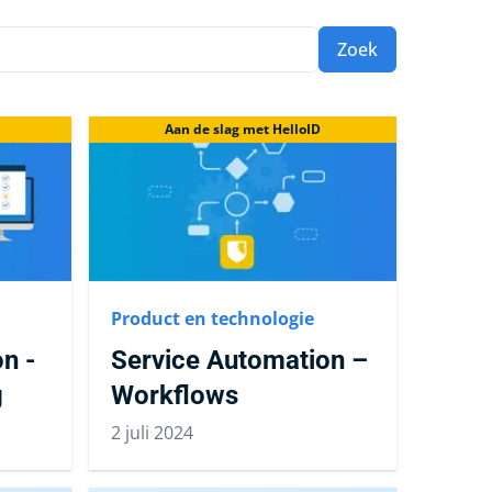
Zoek
Aan de slag met HelloID
Product en technologie
n -
Service Automation –
g
Workflows
2 juli 2024