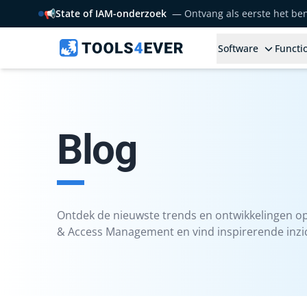
📢
State of IAM-onderzoek
— Ontvang als eerste het b
Software
Functio
Blog
Ontdek de nieuwste trends en ontwikkelingen op
& Access Management en vind inspirerende inzic