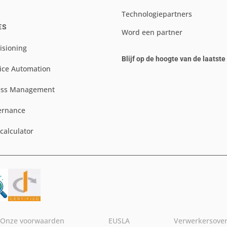
Technologiepartners
ES
Word een partner
isioning
Blijf op de hoogte van de laatst
ice Automation
ess Management
ernance
scalculator
Onze voorwaarden
EUSLA
Verwerkersove