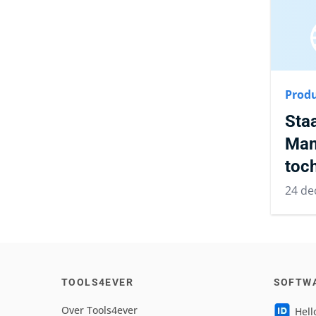
Produ
Staa
Man
toc
24 de
TOOLS4EVER
SOFTW
Over Tools4ever
Hell