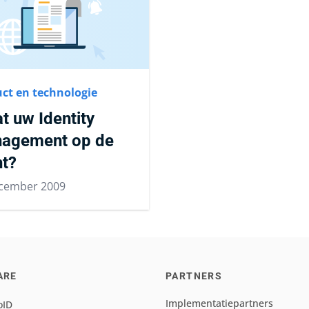
ct en technologie
t uw Identity
agement op de
ht?
cember 2009
ARE
PARTNERS
Implementatiepartners
oID