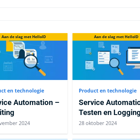
Aan de slag met HelloID
Aan de slag met HelloID
ct en technologie
Product en technologie
vice Automation –
Service Automatio
iting
Testen en Loggin
vember 2024
28 oktober 2024