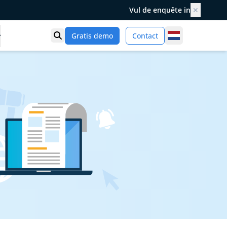
Vul de enquête in
✕
Netherlands
Gratis demo
Contact
Toon zoek