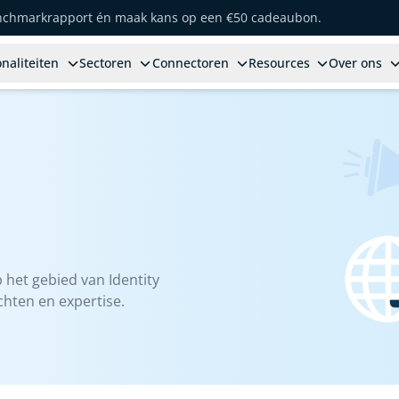
enchmarkrapport én maak kans op een €50 cadeaubon.
naliteiten
Sectoren
Connectoren
Resources
Over ons
 het gebied van Identity
hten en expertise.