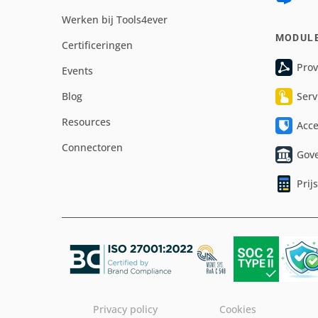
Werken bij Tools4ever
MODUL
Certificeringen
Prov
Events
Blog
Serv
Resources
Acc
Connectoren
Gov
Prij
Privacy policy
Cookies