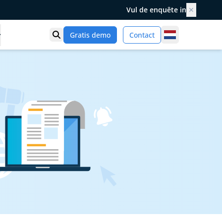
Vul de enquête in
✕
Netherlands
Gratis demo
Contact
Toon zoek