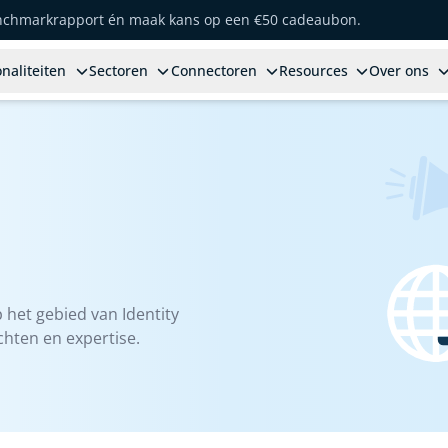
enchmarkrapport én maak kans op een €50 cadeaubon.
naliteiten
Sectoren
Connectoren
Resources
Over ons
 het gebied van Identity
hten en expertise.