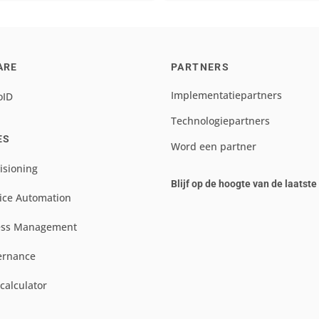
ARE
PARTNERS
Implementatiepartners
oID
Technologiepartners
ES
Word een partner
isioning
Blijf op de hoogte van de laatst
ice Automation
ess Management
ernance
scalculator