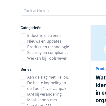
Zoek artikelen...
Categorieën
Industrie en trends
Nieuws en updates
Product en technologie
Security en compliance
Werken bij Tools4ever
Produ
Series
Wat 
Aan de slag met HelloID
De beste koppelingen
Ide
de Tools4ever aanpak
in e
IAM bij verandering
orga
Maak kennis met
Van A tot IAM