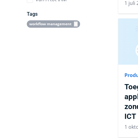
1 juli
Tags
workflow management
Produ
Toe
appl
zon
ICT
1 okt