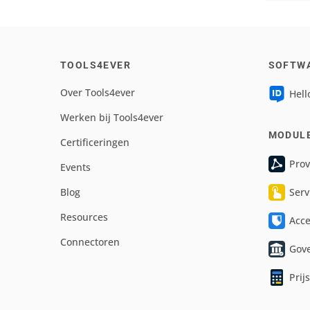
TOOLS4EVER
SOFTW
Over Tools4ever
Hell
Werken bij Tools4ever
MODUL
Certificeringen
Prov
Events
Blog
Serv
Resources
Acc
Connectoren
Gov
Prij