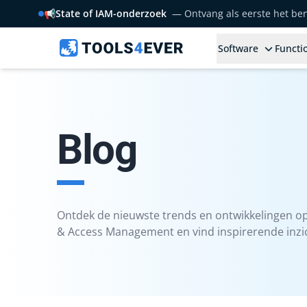
📢
State of IAM-onderzoek
— Ontvang als eerste het b
Software
Functio
Blog
Ontdek de nieuwste trends en ontwikkelingen op
& Access Management en vind inspirerende inzic