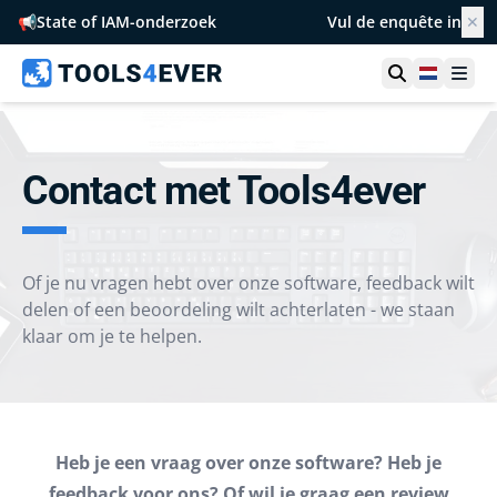
📢
State of IAM-onderzoek
Vul de enquête in
✕
Toon zoek
Netherl
Ope
Contact met Tools4ever
Of je nu vragen hebt over onze software, feedback wilt
delen of een beoordeling wilt achterlaten - we staan
klaar om je te helpen.
Heb je een vraag over onze software? Heb je
feedback voor ons? Of wil je graag een review