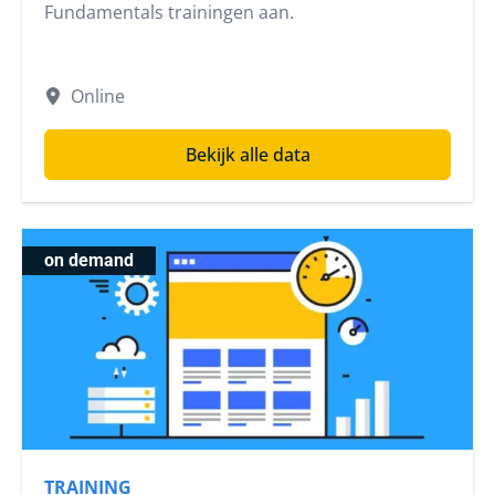
Fundamentals trainingen aan.
Online
Bekijk alle data
on demand
TRAINING