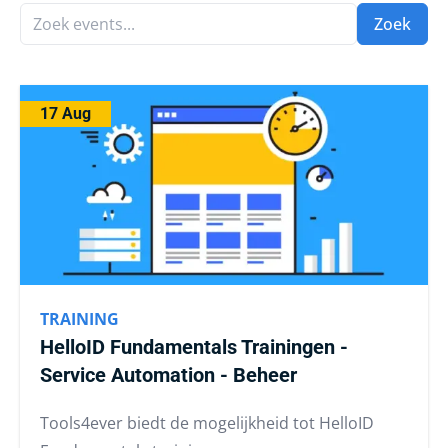
Zoek events...
Zoek
17 Aug
TRAINING
HelloID Fundamentals Trainingen -
Service Automation - Beheer
Tools4ever biedt de mogelijkheid tot HelloID