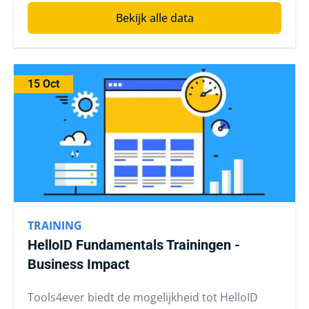
Bekijk alle data
15 Oct
TRAINING
HelloID Fundamentals Trainingen -
Business Impact
Tools4ever biedt de mogelijkheid tot HelloID