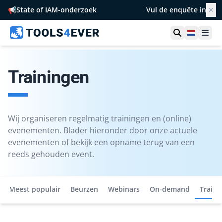
📢
State of IAM-onderzoek
Vul de enquête in
✕
Toon zoek
Netherl
Ope
Trainingen
Wij organiseren regelmatig trainingen en (online)
evenementen. Blader hieronder door onze actuele
evenementen of bekijk een opname terug van een
reeds gehouden event.
Meest populair
Beurzen
Webinars
On-demand
Traini