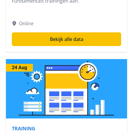
Fundamentals trainingen aan.
Online
Bekijk alle data
24 Aug
TRAINING