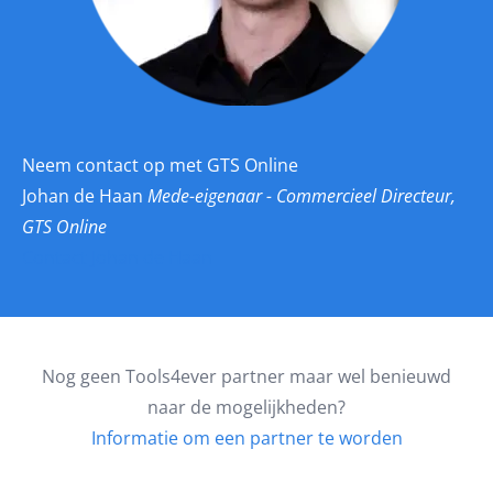
Neem contact op met GTS Online
Johan de Haan
Mede-eigenaar - Commercieel Directeur,
GTS Online
Contact Johan de Haan
Nog geen Tools4ever partner maar wel benieuwd
naar de mogelijkheden?
Informatie om een partner te worden