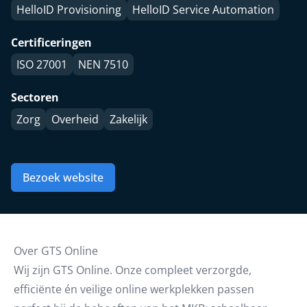
HelloID Provisioning
HelloID Service Automation
Certificeringen
ISO 27001
NEN 7510
Sectoren
Zorg
Overheid
Zakelijk
Bezoek website
Over GTS Online
Wij zijn GTS Online. Onze compleet verzorgde,
efficiënte én veilige online werkplekken passen