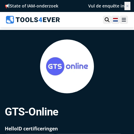
📢
State of IAM-onderzoek
Vul de enquête in
✕
Toon zoek
Netherl
Ope
GTS-Online
HelloID certificeringen