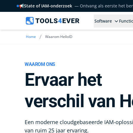
📢
State of IAM-onderzoek
— Ontvang als eerste het b
Software
Functio
/
Home
Waarom HelloID
WAAROM ONS
Ervaar het
verschil van H
Een moderne cloudgebaseerde IAM-oploss
van ruim 25 jaar ervaring.