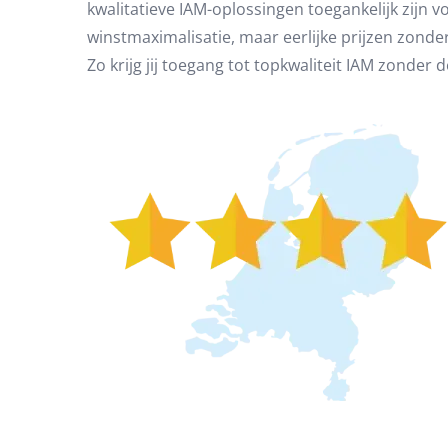
kwalitatieve IAM-oplossingen toegankelijk zijn 
winstmaximalisatie, maar eerlijke prijzen zonder i
Zo krijg jij toegang tot topkwaliteit IAM zonder d