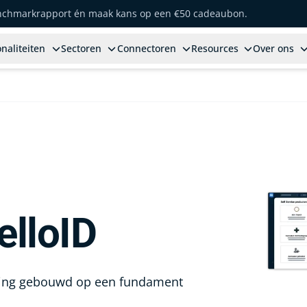
enchmarkrapport én maak kans op een €50 cadeaubon.
naliteiten
Sectoren
Connectoren
Resources
Over ons
elloID
ing gebouwd op een fundament