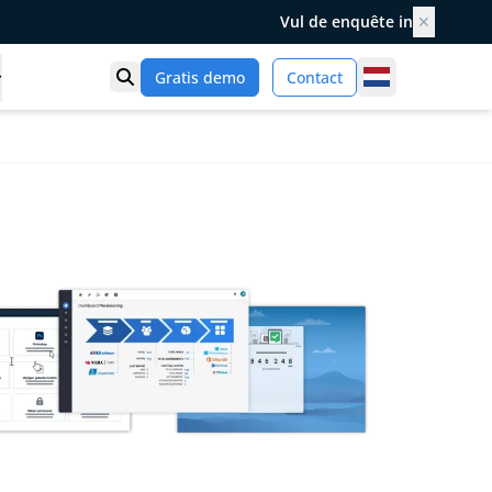
Vul de enquête in
✕
Netherlands
Gratis demo
Contact
Toon zoek