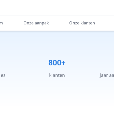
em
Onze aanpak
Onze klanten
800+
les
klanten
jaar a