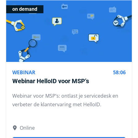
on demand
WEBINAR
58:06
Webinar HelloID voor MSP’s
Webinar voor MSP’s: ontlast je servicedesk en
verbeter de klantervaring met HelloID.
Online