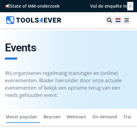
📢
State of IAM-onderzoek
Vul de enquête in
✕
Toon zoek
Netherl
Ope
Events
Wij organiseren regelmatig trainingen en (online)
evenementen. Blader hieronder door onze actuele
evenementen of bekijk een opname terug van een
reeds gehouden event.
Meest populair
Beurzen
Webinars
On-demand
Traini