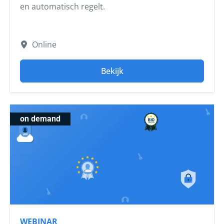
en automatisch regelt.
Online
Bekijk
on demand
WEBINAR