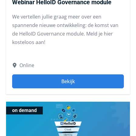
Webinar HelloID Governance module
We vertellen jullie graag meer over een
spannende nieuwe ontwikkeling: de komst van
de HelloID Governance module. Meld je hier
kosteloos aan!
Online
Bekijk
on demand