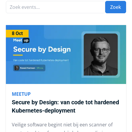
Zoek events...
Zoek
8 Oct
MEETUP
Secure by Design: van code tot hardened
Kubernetes-deployment
Veilige software begint niet bij een scanner of