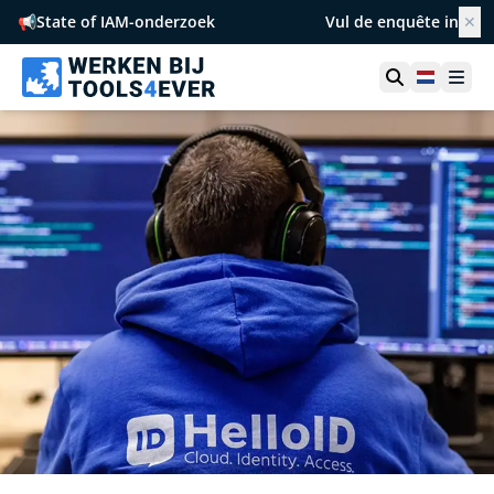
📢
State of IAM-onderzoek
Vul de enquête in
✕
Netherl
Ope