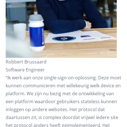
Robbert Brussaard
Software Engineer
“Ik werk aan onze single-sign-on-oplossing. Deze moet
kunnen communiceren met willekeurig welk device en
platform. We zijn nu bezig met de ontwikkeling van
een platform waardoor gebruikers stateless kunnen
inloggen op andere websites. Het protocol dat
daartussen zit, is complex doordat vrijwel iedere site
het protocol anders heeft geïmplementeerd. Het