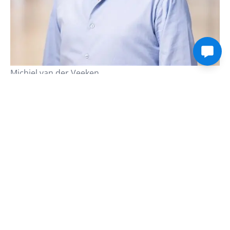
Michiel van der Veeken
IAM consultant
“Ik was toe aan een nieuwe uitdaging, wilde graag in
een andere branche werken en weer nieuwe dingen
leren. Dat heb ik gevonden bij Tools4ever. Het
klantcontact is hier intensief en ik ben projecten
grotendeels zelf aan het managen van intake tot
implementatie en oplevering. Daarbij moeten
projecten vaak in relatief korte tijd worden
opgeleverd. Dat maakt dat ik iedere dag voor nieuwe
uitdagingen sta. Verschillende klanten en