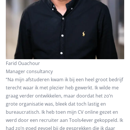
Farid Ouachour
Manager consultancy
“Na mijn afstuderen kwam ik bij een heel groot bedrijf
terecht waar ik met plezier heb gewerkt. Ik wilde me
graag verder ontwikkelen, maar doordat het zo’n
grote organisatie was, bleek dat toch lastig en
bureaucratisch. Ik heb toen mijn CV online gezet en
werd door een recruiter aan Tools4ever gekoppeld. Ik
had zo’n goed gevoel bij de gesprekken die ik daar