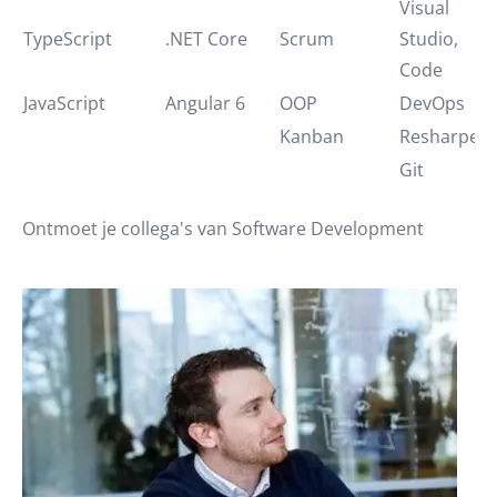
Visual
TypeScript
.NET Core
Scrum
Studio,
(
Code
JavaScript
Angular 6
OOP
DevOps
Kanban
Resharper
Git
Ontmoet je collega's van Software Development