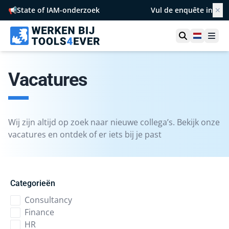
📢
State of IAM-onderzoek
Vul de enquête in
✕
Netherl
Ope
Vacatures
Wij zijn altijd op zoek naar nieuwe collega’s. Bekijk onze
vacatures en ontdek of er iets bij je past
Categorieën
Consultancy
Finance
HR