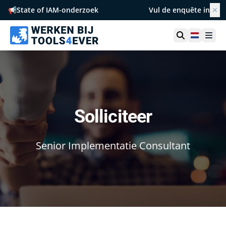
📢
State of IAM-onderzoek
Vul de enquête in
✕
Netherl
Ope
Solliciteer
Senior Implementatie Consultant