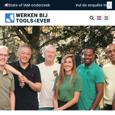
📢
State of IAM-onderzoek
Vul de enquête in
✕
Netherl
Ope