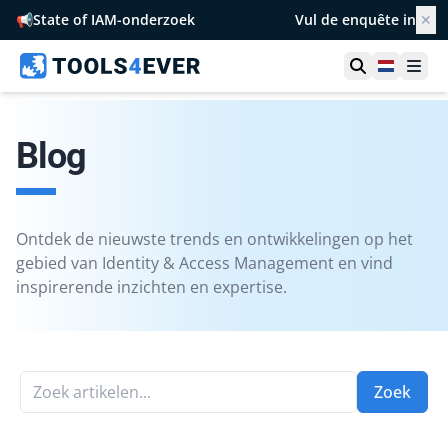
📢
State of IAM-onderzoek
Vul de enquête in
✕
Toon zoek
Netherl
Ope
Blog
Ontdek de nieuwste trends en ontwikkelingen op het
gebied van Identity & Access Management en vind
inspirerende inzichten en expertise.
Zoek artikelen...
Zoek