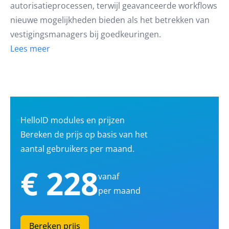
autorisatieprocessen, terwijl geavanceerde workflows
nieuwe mogelijkheden bieden als het betrekken van
vestigingsmanagers bij goedkeuringen.
Lees meer
HelloID modules en prijzen
Bereken de prijs op basis van het
aantal gebruikers per maand.
€ 228
vanaf
per maand
Bereken prijs