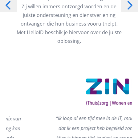
Zij willen immers ontzorgd worden en de
juiste ondersteuning en dienstverlening
ontvangen die hun business vooruithelpt.
Met HelloID beschik je hiervoor over de juiste
oplossing.
“Ik loop al een tijd mee in de IT, maar dit is de eerste keer
dat ik een project heb begeleid zonder enig kritiekpunt.
Alles is binnen tijd, budget en scope opgeleverd en er was