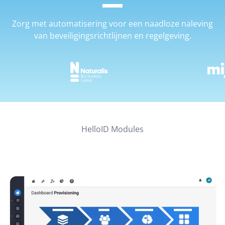
Zorg met automatisering voor een naadloze naleving
van beveiligingsrichtlijnen en regelgeving.
HelloID Modules