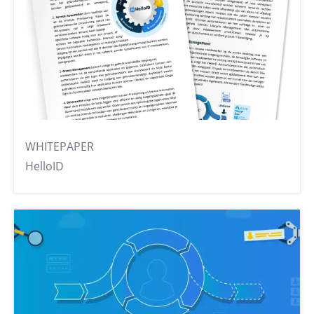
WHITEPAPER
HelloID