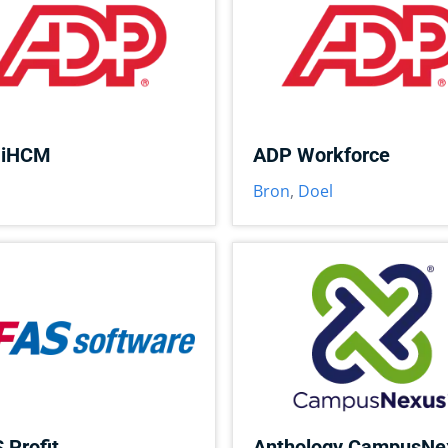
 iHCM
ADP Workforce
Bron
,
Doel
 Profit
Anthology CampusNe