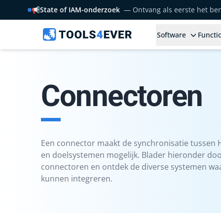
📢
State of IAM-onderzoek
— Ontvang als eerste het b
Software
Functio
Connectoren
Een connector maakt de synchronisatie tussen 
en doelsystemen mogelijk. Blader hieronder doo
connectoren en ontdek de diverse systemen w
kunnen integreren.