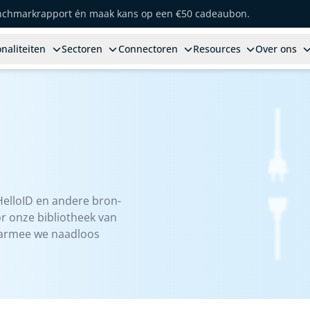
enchmarkrapport én maak kans op een €50 cadeaubon.
naliteiten
Sectoren
Connectoren
Resources
Over ons
HelloID en andere bron-
r onze bibliotheek van
aarmee we naadloos