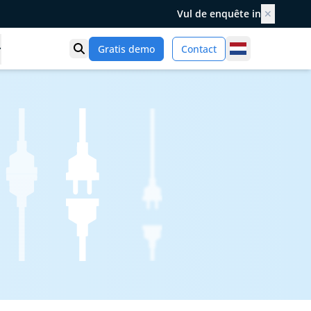
Vul de enquête in
✕
Netherlands
Gratis demo
Contact
Toon zoek