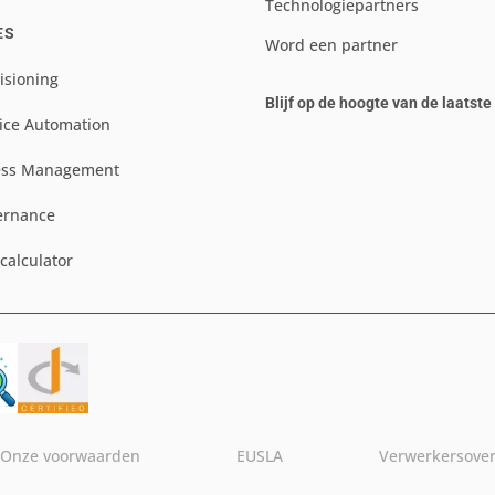
Technologiepartners
ES
Word een partner
isioning
Blijf op de hoogte van de laatst
ice Automation
ess Management
ernance
scalculator
Onze voorwaarden
EUSLA
Verwerkersove