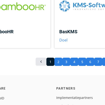
booHR
BasKMS
Doel
1
2
3
4
5
6
7
ARE
PARTNERS
Implementatiepartners
oID