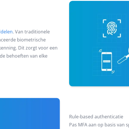
ddelen
. Van traditionele
nceerde biometrische
enning. Dit zorgt voor een
j de behoeften van elke
Rule-based authenticatie
Pas MFA aan op basis van spe