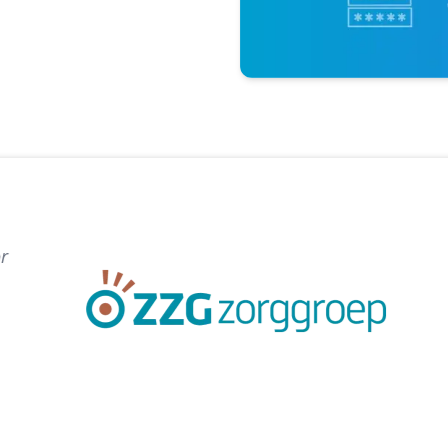
“HelloID fungeert als centraal toegangspunt.
keer in te loggen bij HelloID middels SSO en 2
persoonlijke dashboard met alle applicaties w
Erik Neurink
De Posten