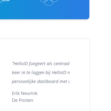
 Medewerkers hoeven nog maar één
FA. Hierna hebben ze toegang tot hun
aarvoor iemand geautoriseerd is.”