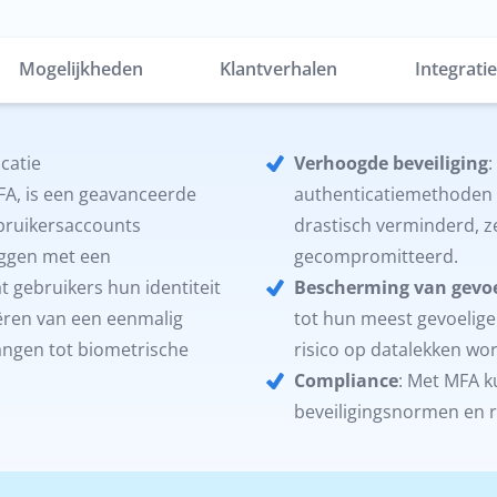
Mogelijkheden
Klantverhalen
Integrati
icatie
Verhoogde beveiliging
:
MFA, is een geavanceerde
authenticatiemethoden 
ebruikersaccounts
drastisch verminderd, z
loggen met een
gecompromitteerd.
t gebruikers hun identiteit
Bescherming van gevoe
ëren van een eenmalig
tot hun meest gevoelige
angen tot biometrische
risico op datalekken wo
Compliance
: Met MFA k
beveiligingsnormen en re