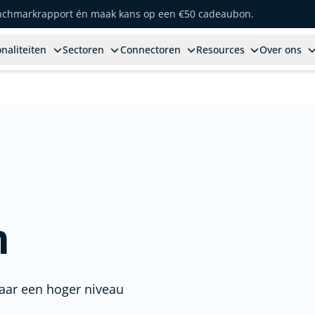
enchmarkrapport én maak kans op een €50 cadeaubon.
naliteiten
Sectoren
Connectoren
Resources
Over ons
n
naar een hoger niveau