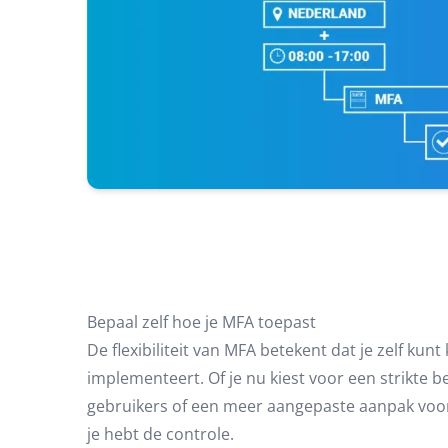
Bepaal zelf hoe je MFA toepast
De flexibiliteit van MFA betekent dat je zelf kunt
implementeert. Of je nu kiest voor een strikte be
gebruikers of een meer aangepaste aanpak voor 
je hebt de controle.