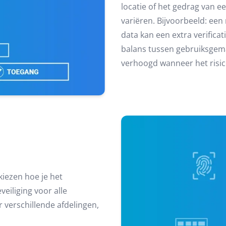
locatie of het gedrag van ee
variëren. Bijvoorbeeld: een
data kan een extra verifica
balans tussen gebruiksgemak
verhoogd wanneer het risi
 kiezen hoe je het
veiliging voor alle
verschillende afdelingen,