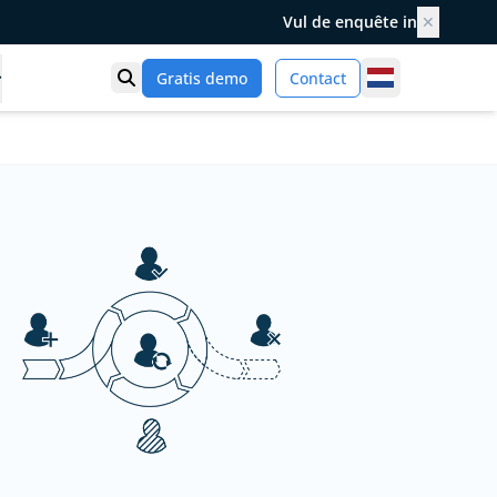
Vul de enquête in
✕
Netherlands
Gratis demo
Contact
Toon zoek