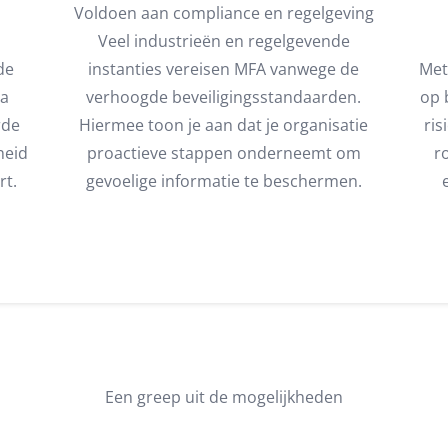
Voldoen aan compliance en regelgeving
Veel industrieën en regelgevende
de
instanties vereisen MFA vanwege de
Met
ra
verhoogde beveiligingsstandaarden.
op 
rde
Hiermee toon je aan dat je organisatie
ris
heid
proactieve stappen onderneemt om
r
rt.
gevoelige informatie te beschermen.
Een greep uit de mogelijkheden