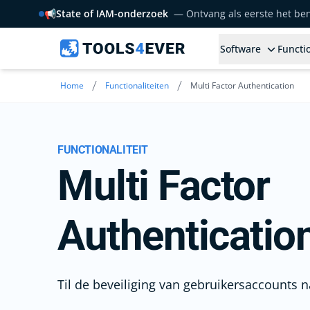
📢
State of IAM-onderzoek
— Ontvang als eerste het b
Software
Functio
/
/
Home
Functionaliteiten
Multi Factor Authentication
FUNCTIONALITEIT
Multi Factor
Authenticatio
Til de beveiliging van gebruikersaccounts 