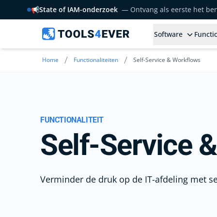
📢
State of IAM-onderzoek
— Ontvang als eerste het b
Software
Functio
/
/
Home
Functionaliteiten
Self-Service & Workflows
FUNCTIONALITEIT
Self-Service 
Verminder de druk op de IT-afdeling met s