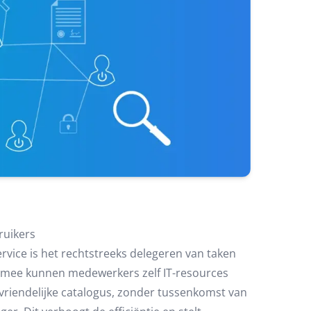
ruikers
rvice is het rechtstreeks delegeren van taken
ermee kunnen medewerkers zelf IT-resources
vriendelijke catalogus, zonder tussenkomst van