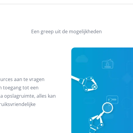
Een greep uit de mogelijkheden
ources aan te vragen
m toegang tot een
ra opslagruimte, alles kan
uiksvriendelijke