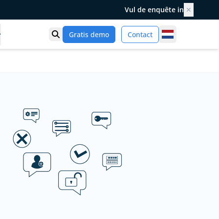
Vul de enquête in
✕
Netherlands
Gratis demo
Contact
Toon zoek