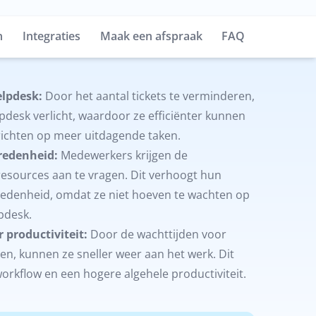
n
Integraties
Maak een afspraak
FAQ
elpdesk:
Door het aantal tickets te verminderen,
pdesk verlicht, waardoor ze efficiënter kunnen
richten op meer uitdagende taken.
redenheid:
Medewerkers krijgen de
-resources aan te vragen. Dit verhoogt hun
redenheid, omdat ze niet hoeven te wachten op
pdesk.
 productiviteit:
Door de wachttijden voor
en, kunnen ze sneller weer aan het werk. Dit
workflow en een hogere algehele productiviteit.