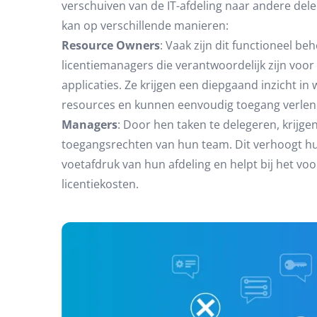
verschuiven van de IT-afdeling naar andere dele
kan op verschillende manieren:
Resource Owners
: Vaak zijn dit functioneel be
licentiemanagers die verantwoordelijk zijn voor
applicaties. Ze krijgen een diepgaand inzicht in
resources en kunnen eenvoudig toegang verlene
Managers
: Door hen taken te delegeren, krijgen
toegangsrechten van hun team. Dit verhoogt hu
voetafdruk van hun afdeling en helpt bij het 
licentiekosten.