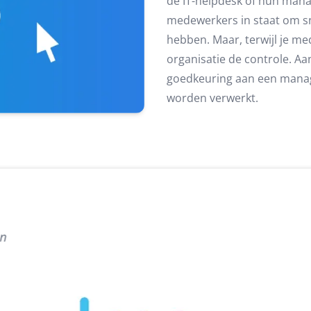
de IT-helpdesk of hun manag
medewerkers in staat om sne
hebben. Maar, terwijl je me
organisatie de controle. A
goedkeuring aan een mana
worden verwerkt.
“Via de IAM-app, die gevuld is met data uit Acc
rondom het aanvragen en toekennen van aanvra
betreft rechten die horen bij de specifieke we