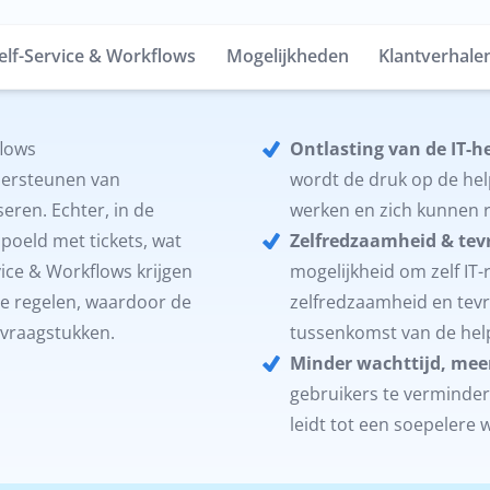
lf-Service & Workflows
Mogelijkheden
Klantverhale
flows
Ontlasting van de IT-h
ndersteunen van
wordt de druk op de hel
eren. Echter, in de
werken en zich kunnen 
spoeld met tickets, wat
Zelfredzaamheid & tev
vice & Workflows krijgen
mogelijkheid om zelf IT
e regelen, waardoor de
zelfredzaamheid en tev
 vraagstukken.
tussenkomst van de hel
Minder wachttijd, meer
gebruikers te verminder
leidt tot een soepelere 