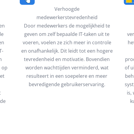
Verhoogde
medewerkerstevredenheid
nen
Door medewerkers de mogelijkheid te
de
geven om zelf bepaalde IT-taken uit te
ve
en
voeren, voelen ze zich meer in controle
he
T-
en onafhankelijk. Dit leidt tot een hogere
n
tevredenheid en motivatie. Bovendien
pro
n op
worden wachttijden verminderd, wat
of 
et
resulteert in een soepelere en meer
beh
bevredigende gebruikerservaring.
syst
t
is,
 de
k