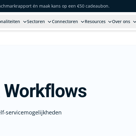
enchmarkrapport én maak kans op een €50 cadeaubon.
naliteiten
Sectoren
Connectoren
Resources
Over ons
& Workflows
elf-servicemogelijkheden