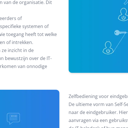
n van de organisatie. Dit
heerders of
 specifieke systemen of
 wie toegang heeft tot welke
n of intrekken.
 ze inzicht in de
n bewustzijn over de IT-
voorkomen van onnodige
Zelfbediening voor eindgeb
De ultieme vorm van Self-Se
naar de eindgebruiker. Hi
aanvragen via een gebruiks