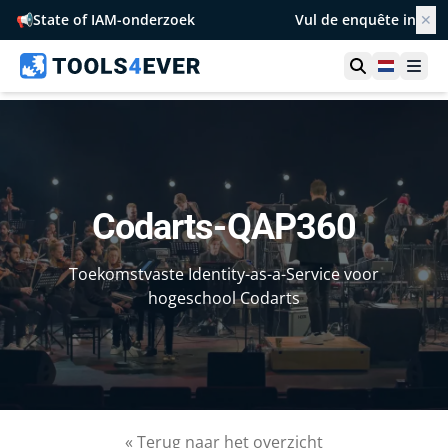
📢
State of IAM-onderzoek
Vul de enquête in
✕
Toon zoek
Netherl
Ope
Codarts-QAP360
Toekomstvaste Identity-as-a-Service voor
hogeschool Codarts
« Terug naar het overzicht