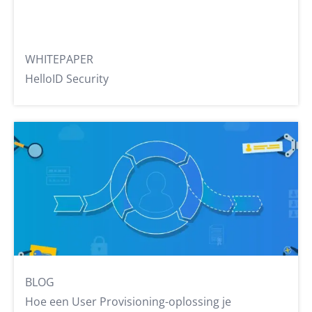
WHITEPAPER
HelloID Security
BLOG
Hoe een User Provisioning-oplossing je