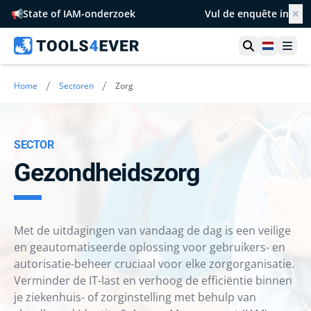
📢
State of IAM-onderzoek
Vul de enquête in
✕
Toon zoek
Netherl
Ope
/
/
Home
Sectoren
Zorg
SECTOR
Gezondheidszorg
Met de uitdagingen van vandaag de dag is een veilige
en geautomatiseerde oplossing voor gebruikers- en
autorisatie-beheer cruciaal voor elke zorgorganisatie.
Verminder de IT-last en verhoog de efficiëntie binnen
je ziekenhuis- of zorginstelling met behulp van