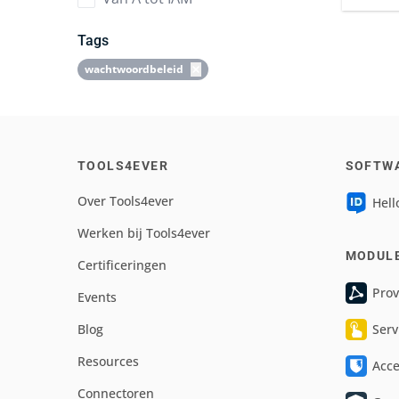
Tags
wachtwoordbeleid
TOOLS4EVER
SOFTW
Over Tools4ever
Hell
Werken bij Tools4ever
MODUL
Certificeringen
Prov
Events
Blog
Serv
Resources
Acc
Connectoren