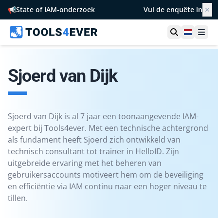
📢
State of IAM-onderzoek
Vul de enquête in
✕
Toon zoek
Netherl
Ope
Sjoerd van Dijk
Sjoerd van Dijk is al 7 jaar een toonaangevende IAM-
expert bij Tools4ever. Met een technische achtergrond
als fundament heeft Sjoerd zich ontwikkeld van
technisch consultant tot trainer in HelloID. Zijn
uitgebreide ervaring met het beheren van
gebruikersaccounts motiveert hem om de beveiliging
en efficiëntie via IAM continu naar een hoger niveau te
tillen.