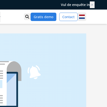
Vul de enquête in
✕
Netherlands
Gratis demo
Contact
Toon zoek