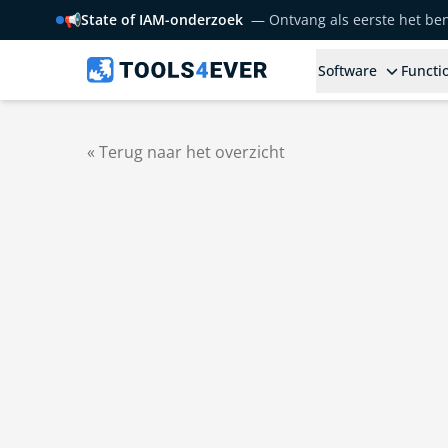
📢
State of IAM-onderzoek
— Ontvang als eerste het b
Software
Functio
« Terug naar het overzicht