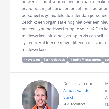
netwerkaccount voor de persoon aan te maken.
ervoor dat ingehuurd personeel snel operationee
personeel is gemiddeld duurder dan personeel di
Beschikt een organisatie nog niet over een ni
om een light medewerker op te voeren? Dan kan 
medewerkers altijd nog verlopen via een
self-se
systeem. Voldoende mogelijkheden dus voor een 
medewerkers.
hr-systeem
kernregistratie
Identity Management
ac
Geschreven door:
M
Arnout van der
i
Vorst
Ar
Na
IAM Architect