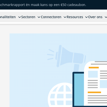
enchmarkrapport én maak kans op een €50 cadeaubon.
naliteiten
Sectoren
Connectoren
Resources
Over ons