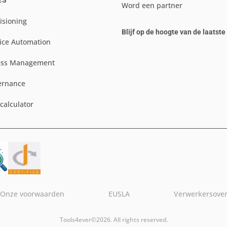
ES
Word een partner
isioning
Blijf op de hoogte van de laatst
ice Automation
ess Management
ernance
scalculator
Onze voorwaarden
EUSLA
Verwerkersove
Tools4ever©2026. All rights reserved.