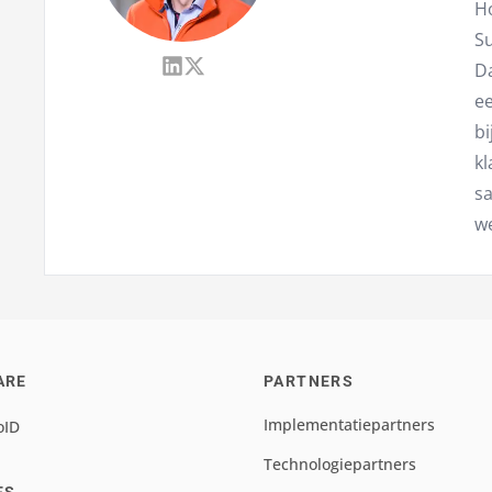
Ho
S
D
ee
bi
kl
sa
we
ARE
PARTNERS
Implementatiepartners
oID
Technologiepartners