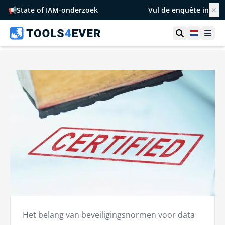
📢
State of IAM-onderzoek
Vul de enquête in
✕
Toon zoek
Netherl
Ope
Het belang van beveiligingsnormen voor data