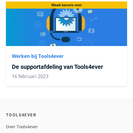
Maak kennis met
Werken bij Tools4ever
De supportafdeling van Tools4ever
16 februari 2023
TOOLS4EVER
Over Tools4ever