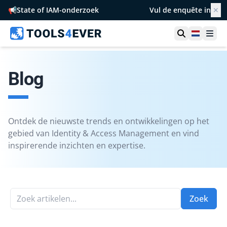
📢
State of IAM-onderzoek
Vul de enquête in
✕
Toon zoek
Netherl
Ope
Blog
Ontdek de nieuwste trends en ontwikkelingen op het
gebied van Identity & Access Management en vind
inspirerende inzichten en expertise.
Zoek artikelen...
Zoek