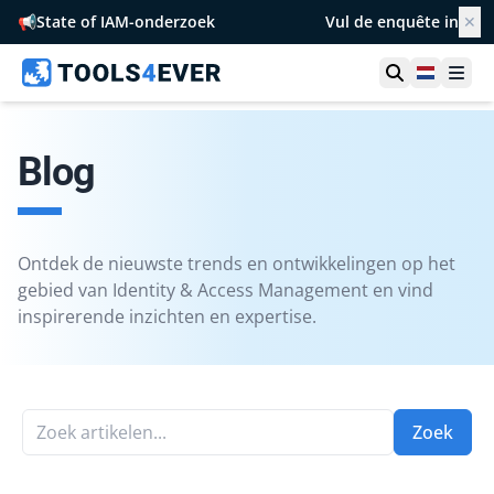
📢
State of IAM-onderzoek
Vul de enquête in
✕
Toon zoek
Netherl
Ope
Blog
Ontdek de nieuwste trends en ontwikkelingen op het
gebied van Identity & Access Management en vind
inspirerende inzichten en expertise.
Zoek artikelen...
Zoek