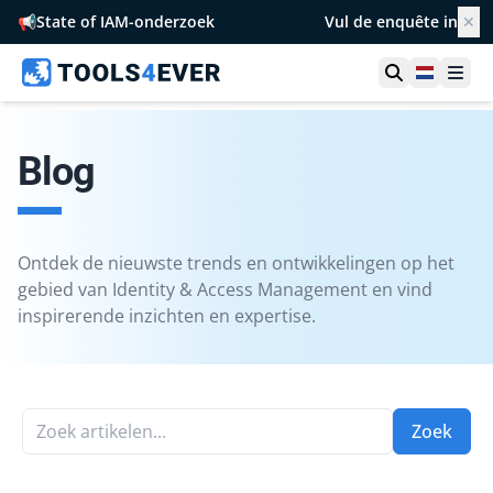
📢
State of IAM-onderzoek
Vul de enquête in
✕
Toon zoek
Netherl
Ope
Blog
Ontdek de nieuwste trends en ontwikkelingen op het
gebied van Identity & Access Management en vind
inspirerende inzichten en expertise.
Zoek artikelen...
Zoek