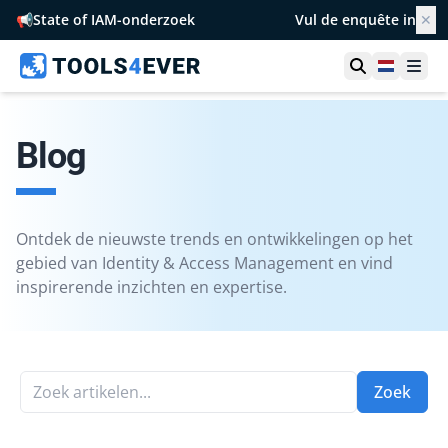
📢
State of IAM-onderzoek
Vul de enquête in
✕
Toon zoek
Netherl
Ope
Blog
Ontdek de nieuwste trends en ontwikkelingen op het
gebied van Identity & Access Management en vind
inspirerende inzichten en expertise.
Zoek artikelen...
Zoek