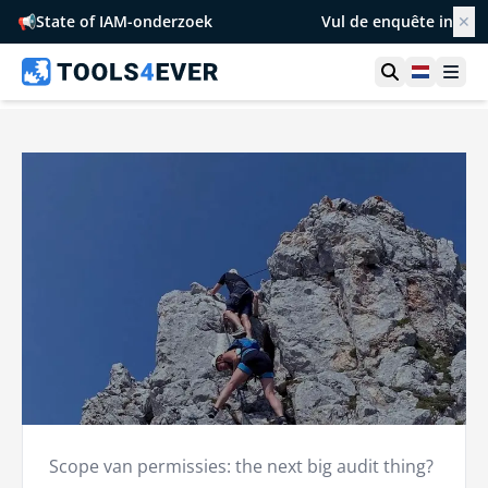
📢
State of IAM-onderzoek
Vul de enquête in
✕
Toon zoek
Netherl
Ope
Scope van permissies: the next big audit thing?