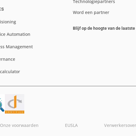
Technologiepartners
ES
Word een partner
isioning
Blijf op de hoogte van de laatst
ice Automation
ess Management
ernance
scalculator
Onze voorwaarden
EUSLA
Verwerkersove