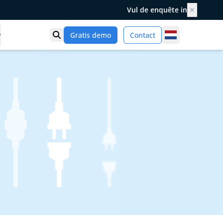
Vul de enquête in
✕
Netherlands
Gratis demo
Contact
Toon zoek