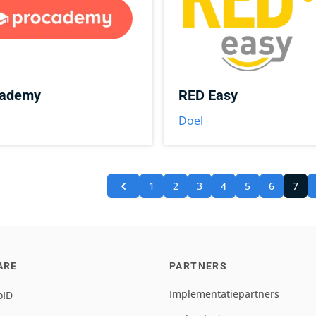
cademy
RED Easy
Doel
1
2
3
4
5
6
7
ARE
PARTNERS
Implementatiepartners
oID