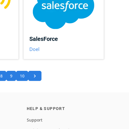
SalesForce
Doel
8
9
10
HELP & SUPPORT
Support