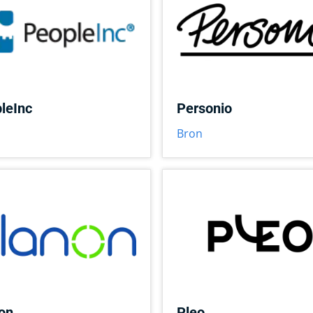
leInc
Personio
Bron
on
Pleo