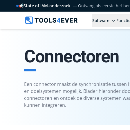
📢
State of IAM-onderzoek
— Ontvang als eerste het b
Software
Functio
Connectoren
Een connector maakt de synchronisatie tussen 
en doelsystemen mogelijk. Blader hieronder doo
connectoren en ontdek de diverse systemen w
kunnen integreren.