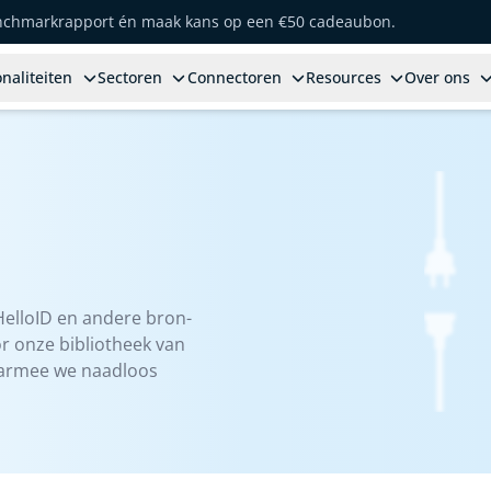
enchmarkrapport én maak kans op een €50 cadeaubon.
naliteiten
Sectoren
Connectoren
Resources
Over ons
HelloID en andere bron-
r onze bibliotheek van
aarmee we naadloos