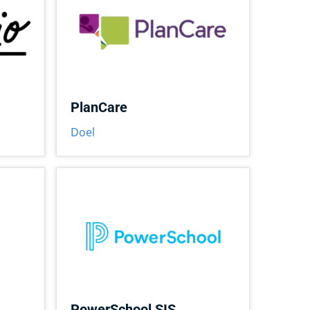
PlanCare
Doel
PowerSchool SIS