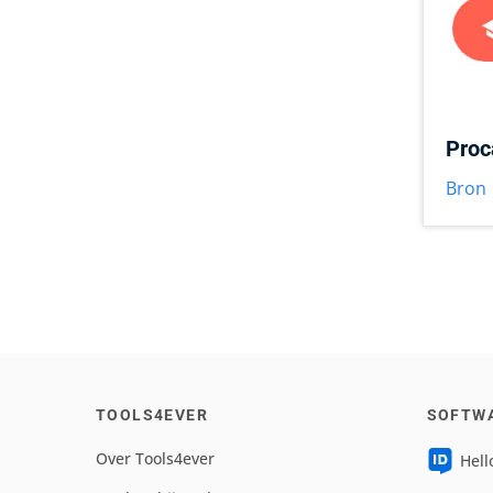
Pro
Bron
TOOLS4EVER
SOFTW
Over Tools4ever
Hell