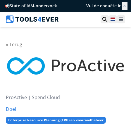
📢
State of IAM-onderzoek
Vul de enquête in
✕
Toon zoek
Netherl
Ope
« Terug
ProActive | Spend Cloud
Doel
Enterprise Resource Planning (ERP) en voorraadbeheer