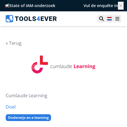
📢
State of IAM-onderzoek
Vul de enquête in
✕
Toon zoek
Netherl
Ope
« Terug
Cumlaude Learning
Doel
Onderwijs en e-learning