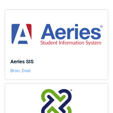
Aeries SIS
Bron
,
Doel