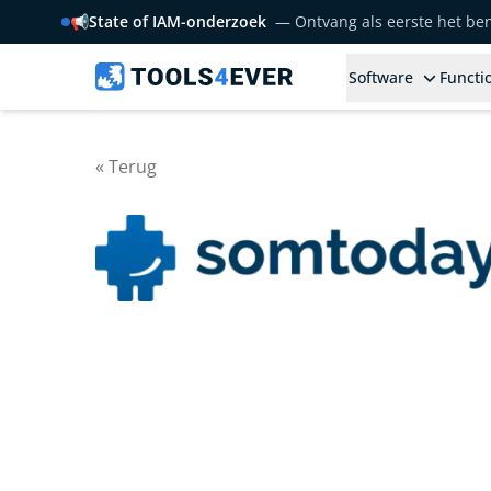
📢
State of IAM-onderzoek
— Ontvang als eerste het b
Software
Functio
« Terug