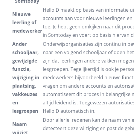
Somtoday
HelloID maakt op basis van informatie 
Nieuwe
accounts aan voor nieuwe leerlingen en 
leerling of
toe. Je hebt geen omkijken naar dit proc
medewerker
in Somtoday en voert op basis hiervan d
Ander
Onderwijsorganisaties zijn continu in b
schooljaar,
naar een volgend schooljaar of doen het
gewijzigde
zijn dat leerlingen andere vakken mogen
functie,
lesgroepen. Tegelijkertijd is ook je per
wijziging in
medewerkers bijvoorbeeld nieuwe funct
plaatsing,
vragen om andere accounts en autorisat
vakkeuzes
automatiseert dit proces in belangrijke 
en
altijd leidend is. Toegewezen autorisatie
lesgroepen
HelloID automatisch in.
Door allerlei redenen kan de naam van 
Naam
detecteert deze wijziging en past de ge
wijzigt