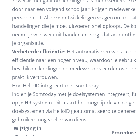
zowel als het gaat om leerlingen als medewerkers. Zo
door naar een volgend schooljaar, krijgen medewerk
personen uit. Al deze ontwikkelingen vragen om mutat
handelingen die je moet uitvoeren snel oploopt. De 
neemt je veel werk uit handen en zorgt dat accountbe
je organisatie.
Verbeterde efficiëntie:
Het automatiseren van accountb
efficiëntie naar een hoger niveau, waardoor je gebruik
beschikken leerlingen en medewerkers eerder over de 
praktijk vertrouwen.
Hoe HelloID integreert met Somtoday
Indien je Somtoday met je doelsystemen integreert, 
op je HR-systeem. Dit maakt het mogelijk de volledige
doelsystemen via HelloID geautomatiseerd te beheren. 
gebruikers nog sneller van dienst.
Wijziging in
Procedure