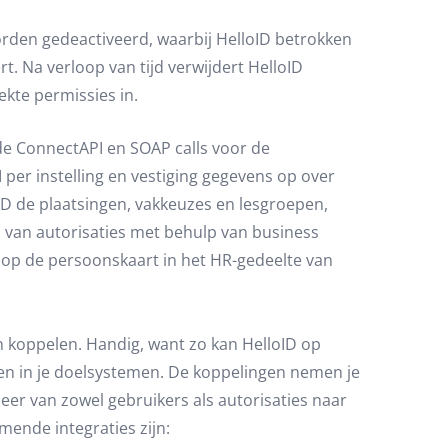
den gedeactiveerd, waarbij HelloID betrokken
. Na verloop van tijd verwijdert HelloID
ekte permissies in.
de ConnectAPI en SOAP calls voor de
per instelling en vestiging gegevens op over
oID de plaatsingen, vakkeuzes en lesgroepen,
 van autorisaties met behulp van business
op de persoonskaart in het HR-gedeelte van
n koppelen. Handig, want zo kan HelloID op
en in je doelsystemen. De koppelingen nemen je
heer van zowel gebruikers als autorisaties naar
ende integraties zijn: