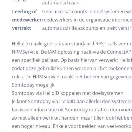
automatisch aan.
Leerling of
Gebruikersaccounts in doelsystemen wor
medewerker
medewerkers in de organisatie informeert
vertrekt
automatisch de accounts en trekt verstr
HelloID maakt gebruik van standaard REST calls voor 
HRMService. De IAM-oplossing haalt via de ConnectAPI 
een specifiek peiljaar. Op basis hiervan verwerkt Hell
zodat deze gebruikt kunnen worden bij het toekennen
rules. De HRMService maakt het beheer van gegevens 
Somtoday mogelijk.
Somtoday via HelloID koppelen met doelsystemen
Je kunt Somtoday via HelloID aan allerlei doelsysteme
basis van informatie uit Somtoday mutaties doorvoer
zo niet alleen werk uit handen, maar tillen ook het be
een hoger niveau. Enkele voorbeelden van veelvoorkom