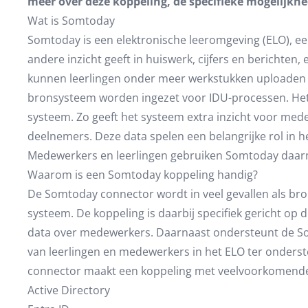
meer over deze koppeling, de specifieke mogelijkhed
Wat is Somtoday
Somtoday is een elektronische leeromgeving (ELO), ee
andere inzicht geeft in huiswerk, cijfers en berichten,
kunnen leerlingen onder meer werkstukken uploaden 
bronsysteem worden ingezet voor IDU-processen. Het 
systeem. Zo geeft het systeem extra inzicht voor med
deelnemers. Deze data spelen een belangrijke rol in h
Medewerkers en leerlingen gebruiken Somtoday daar
Waarom is een Somtoday koppeling handig?
De Somtoday connector wordt in veel gevallen als bro
systeem. De koppeling is daarbij specifiek gericht o
data over medewerkers. Daarnaast ondersteunt de S
van leerlingen en medewerkers in het ELO ter onder
connector maakt een koppeling met veelvoorkomende 
Active Directory