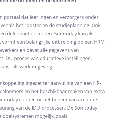
en die dit biedt en de voordelen.
n portaal dat leerlingen en verzorgers onder
 evenals het rooster en de studieplanning. Ook
en delen met docenten. Somtoday kan als
vormt een belangrijke uitbreiding op een HRM-
ewerkers en bevat alle gegevens van
et IDU-proces van educatieve instellingen.
naast als werkomgeving.
nkoppeling ingezet ter aanvulling van een HR-
p deelnemers en het beschikbaar maken van extra
omtoday connector het beheer van accounts
steuning van de IDU-processen. De Somtoday
doelsystemen mogelijk, zoals: