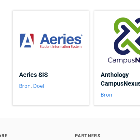
Aeries SIS
Anthology
CampusNexu
Bron
,
Doel
Bron
ARE
PARTNERS