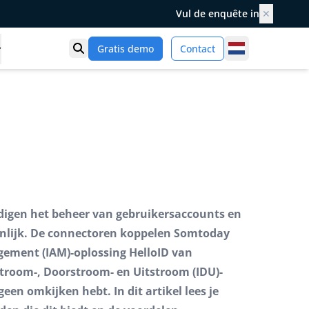
Vul de enquête in
✕
Netherlands
Gratis demo
Contact
Toon zoek
igen het beheer van gebruikersaccounts en
enlijk. De connectoren koppelen Somtoday
gement (IAM)-oplossing HelloID van
stroom-, Doorstroom- en Uitstroom (IDU)-
geen omkijken hebt. In dit artikel lees je