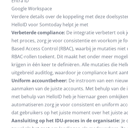
Entra ID
Google Workspace
Verdere details over de koppeling met deze doelsysteme
HelloID voor Somtoday helpt je met
Verbeterde compliance:
De integratie verbetert ook 
het proces, zorg je voor consistentie en voorkom je fo
Based Access Control (RBAC), waarbij je mutaties niet 
RBAC-rollen toekent. Dit maakt het onder meer mogel
krijgen in één keer te definiëren. Alle mutaties die Hel
uitgebreid auditlog, waardoor je compliance kunt aan
Uniform accountbeheer:
De instroom van een nieuwe
aanmaken van de juiste accounts. Met behulp van de 
met behulp van HelloID heb je hiernaar geen omkijken.
automatiseren zorg je voor consistent en uniform acc
dat gebruikers op het juiste moment over het juiste a
Aansluiting op het IDU-proces in de organisatie:
Je 