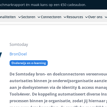
enchmarkrapport én maak kans op een €50 cadeaubon.
naliteiten
Sectoren
Connectoren
Resources
Over ons
Somtoday
Bron
Doel
Onderwijs en e-learning
De Somtoday bron- en doelconnectoren vereenvoud
autorisaties binnen je onderwijsorganisatie aanzi
aan je doelsystemen via de identity & access mana
Tools4ever. De koppeling automatiseert diverse In
processen binnen je organisatie, zodat jij hiernaar 