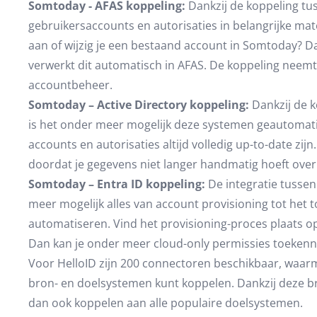
Somtoday - AFAS koppeling:
Dankzij de koppeling tu
gebruikersaccounts en autorisaties in belangrijke ma
aan of wijzig je een bestaand account in Somtoday? D
verwerkt dit automatisch in AFAS. De koppeling neemt 
accountbeheer.
Somtoday – Active Directory koppeling:
Dankzij de k
is het onder meer mogelijk deze systemen geautomatis
accounts en autorisaties altijd volledig up-to-date zi
doordat je gegevens niet langer handmatig hoeft ove
Somtoday – Entra ID koppeling:
De integratie tusse
meer mogelijk alles van account provisioning tot het t
automatiseren. Vind het provisioning-proces plaats o
Dan kan je onder meer cloud-only permissies toekenn
Voor HelloID zijn 200 connectoren beschikbaar, waarm
bron- en doelsystemen kunt koppelen. Dankzij deze b
dan ook koppelen aan alle populaire doelsystemen.