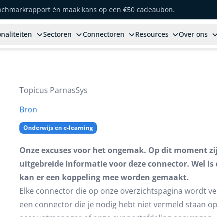
enchmarkrapport én maak kans op een €50 cadeaubon.
naliteiten
Sectoren
Connectoren
Resources
Over ons
Topicus ParnasSys
Bron
Onderwijs en e-learning
Onze excuses voor het ongemak. Op dit moment zij
uitgebreide informatie voor deze connector. Wel is
kan er een koppeling mee worden gemaakt.
Elke connector die op onze overzichtspagina wordt ve
een connector die je nodig hebt niet vermeld staan op 