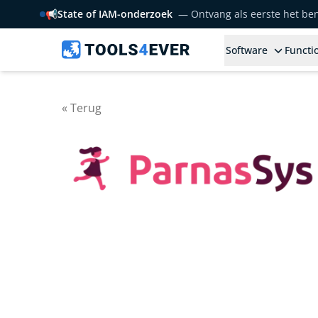
📢
State of IAM-onderzoek
— Ontvang als eerste het b
Software
Functio
« Terug