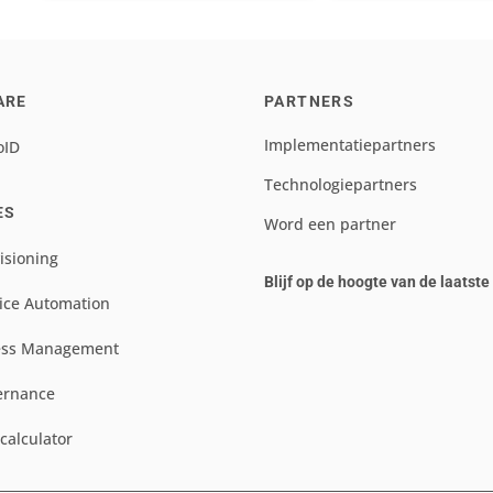
ARE
PARTNERS
Implementatiepartners
oID
Technologiepartners
ES
Word een partner
isioning
Blijf op de hoogte van de laatst
ice Automation
ess Management
ernance
scalculator