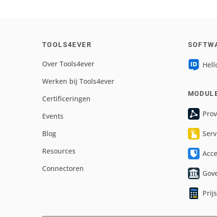
TOOLS4EVER
SOFTW
Over Tools4ever
Hell
Werken bij Tools4ever
MODUL
Certificeringen
Prov
Events
Blog
Serv
Resources
Acc
Connectoren
Gov
Prij