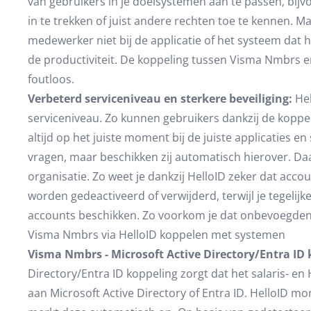
van gebruikers in je doelsystemen aan te passen, bijv
in te trekken of juist andere rechten toe te kennen. Ma
medewerker niet bij de applicatie of het systeem dat hij
de productiviteit. De koppeling tussen Visma Nmbrs e
foutloos.
Verbeterd serviceniveau en sterkere beveiliging:
Hel
serviceniveau. Zo kunnen gebruikers dankzij de kopp
altijd op het juiste moment bij de juiste applicaties 
vragen, maar beschikken zij automatisch hierover. Daar
organisatie. Zo weet je dankzij HelloID zeker dat acc
worden gedeactiveerd of verwijderd, terwijl je tegelijke
accounts beschikken. Zo voorkom je dat onbevoegden 
Visma Nmbrs via HelloID koppelen met systemen
Visma Nmbrs - Microsoft Active Directory/Entra ID 
Directory/Entra ID koppeling zorgt dat het salaris- e
aan Microsoft Active Directory of Entra ID. HelloID m