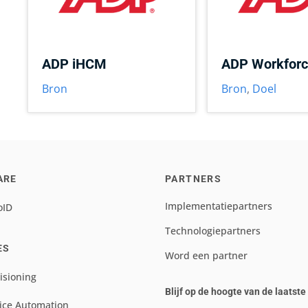
ADP iHCM
ADP Workfor
Bron
Bron
,
Doel
ARE
PARTNERS
Implementatiepartners
oID
Technologiepartners
ES
Word een partner
isioning
Blijf op de hoogte van de laatst
ice Automation