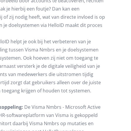
oorbeeld door accounts te deactiveren, rechten
ak je hierbij een foutje? Dan kan een
 of zij nodig heeft, wat van directe invloed is op
n je doelsystemen via HelloID maakt dit proces
loID helpt je ook bij het verbeteren van je
eling tussen Visma Nmbrs en je doelsystemen
en systemen. Ook hoeven zij niet om toegang te
naast versterk je de digitale veiligheid van je
ounts van medewerkers die uitstromen tijdig
rtijd zorgt dat gebruikers alleen over de juiste
toegang krijgen of houden tot systemen.
koppeling:
De Visma Nmbrs - Microsoft Active
n HR-softwareplatform van Visma is gekoppeld
onitort daarbij Visma Nmbrs op mutaties en