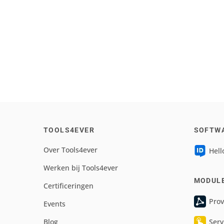
TOOLS4EVER
SOFTW
Over Tools4ever
Hell
Werken bij Tools4ever
MODUL
Certificeringen
Prov
Events
Blog
Serv