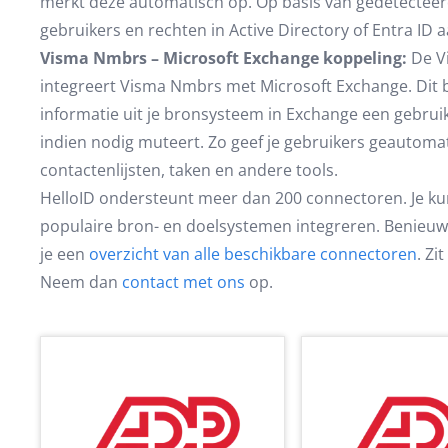
merkt deze automatisch op. Op basis van gedetecteerd
gebruikers en rechten in Active Directory of Entra ID a
Visma Nmbrs – Microsoft Exchange koppeling:
De V
integreert Visma Nmbrs met Microsoft Exchange. Dit 
informatie uit je bronsysteem in Exchange een gebrui
indien nodig muteert. Zo geef je gebruikers geautomati
contactenlijsten, taken en andere tools.
HelloID ondersteunt meer dan 200 connectoren. Je kun
populaire bron- en doelsystemen integreren. Benieuw
je een
overzicht van alle beschikbare connectoren
. Zi
Neem dan
contact met ons
op.