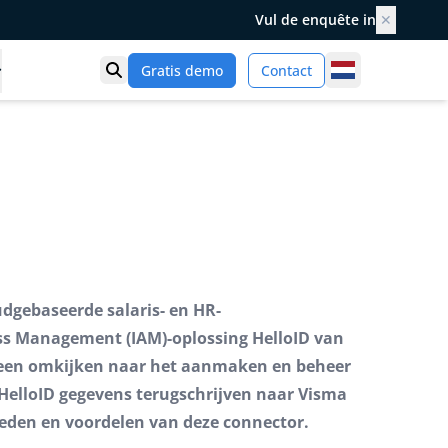
Vul de enquête in
✕
Netherlands
Gratis demo
Contact
Toon zoek
dgebaseerde salaris- en HR-
ess Management (IAM)-oplossing HelloID van
 geen omkijken naar het aanmaken en beheer
HelloID gegevens terugschrijven naar Visma
kheden en voordelen van deze connector.