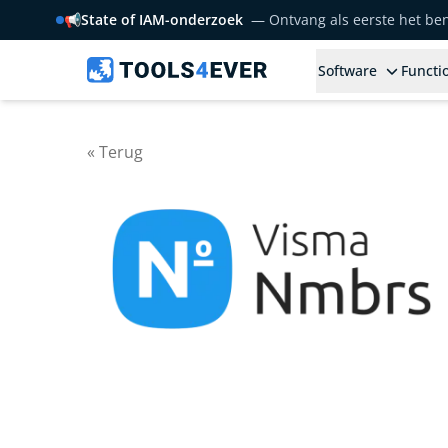
📢
State of IAM-onderzoek
— Ontvang als eerste het b
Software
Functio
« Terug