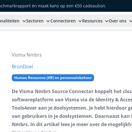
enchmarkrapport én maak kans op een €50 cadeaubon.
naliteiten
Sectoren
Connectoren
Resources
Over ons
Visma Nmbrs
Bron
Doel
Human Resources (HR) en personeelsbeheer
De Visma Nmbrs Source Connector koppelt het clou
softwareplatform van Visma via de Identity & Acc
Tools4ever aan je doelsystemen. Je hebt hierdoor
van gebruikers in je doelsystemen. Daarnaast kan 
Nmbrs. In dit artikel lees je meer over de mogelij