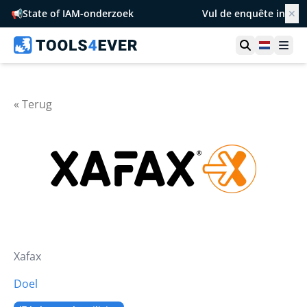
📢
State of IAM-onderzoek
Vul de enquête in
✕
Toon zoek
Netherl
Ope
« Terug
Xafax
Doel