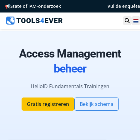
📢
State of IAM-onderzoek
Vul de enquête
Toon
N
Access Management
beheer
HelloID Fundamentals Trainingen
Gratis registreren
Bekijk schema