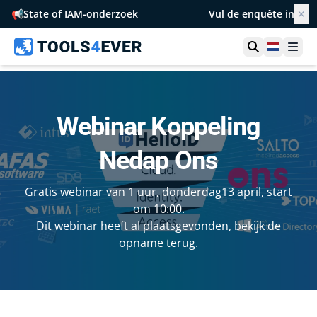
📢
State of IAM-onderzoek
Vul de enquête in
✕
Toon zoek
Netherl
Ope
Webinar Koppeling
Nedap Ons
Gratis webinar van 1 uur, donderdag13 april, start
om 10:00.
Dit webinar heeft al plaatsgevonden, bekijk de
opname terug.