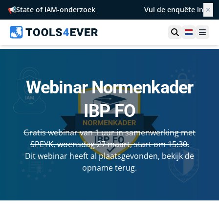
📢
State of IAM-onderzoek
Vul de enquête in
✕
Toon zoek
Netherl
Ope
Webinar Normenkader
IBP FO
Gratis webinar van 1 uur in samenwerking met
SPEYK, woensdag 27 maart, start om 15:30.
Dit webinar heeft al plaatsgevonden, bekijk de
opname terug.