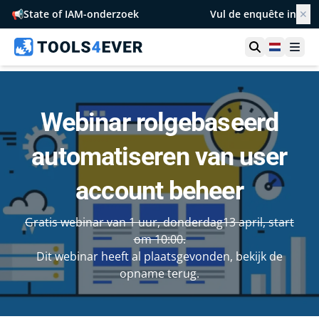
📢
State of IAM-onderzoek
Vul de enquête in
✕
Toon zoek
Netherl
Ope
Webinar rolgebaseerd
automatiseren van user
account beheer
Gratis webinar van 1 uur, donderdag13 april, start
om 10:00.
Dit webinar heeft al plaatsgevonden, bekijk de
opname terug.