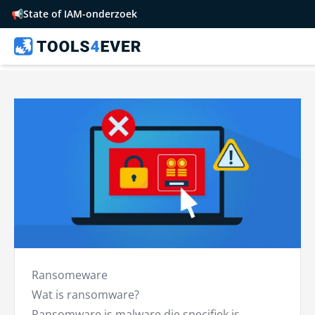
📢
State of IAM-onderzoek
Ransomeware
Wat is ransomware?
Ransomware is malware die specifiek is