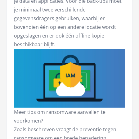
je data en applicaties. Voor die back-ups moet
je minimaal twee verschillende
gegevensdragers gebruiken, waarbij er
bovendien één op een andere locatie wordt
opgeslagen en er ook één offline kopie
beschikbaar blijft.
Meer tips om ransomware aanvallen te
voorkomen?
Zoals beschreven vraagt de preventie tegen
ransomware om een brede benadering,