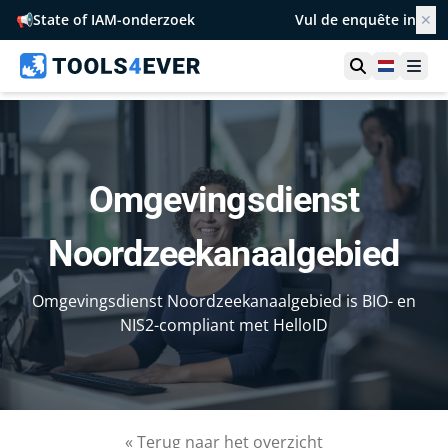
📢
State of IAM-onderzoek
Vul de enquête in
✕
Toon zoek
Netherl
Ope
Omgevingsdienst
Noordzeekanaalgebied
Omgevingsdienst Noordzeekanaalgebied is BIO- en
NIS2-compliant met HelloID
« Terug naar het overzicht