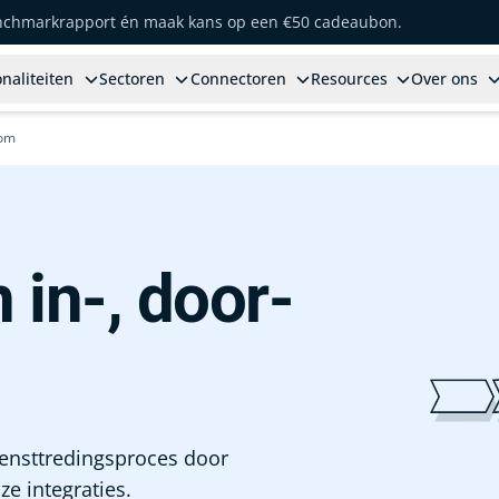
enchmarkrapport én maak kans op een €50 cadeaubon.
naliteiten
Sectoren
Connectoren
Resources
Over ons
oom
 in-, door-
diensttredingsproces door
e integraties.