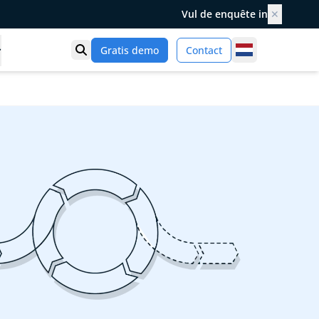
Vul de enquête in
✕
Netherlands
Gratis demo
Contact
Toon zoek