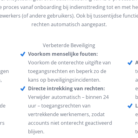
 proces vanaf onboarding bij indiensttreding tot en met het
erkers (of andere gebruikers). Ook bij tussentijdse functi
rechten automatisch aangepast.
Verbeterde Beveiliging
Voorkom menselijke fouten:
Voorkom de onterechte uitgifte van
A
igen
toegangsrechten en beperk zo de
t
,
kans op beveiligingsincidenten.
a
Directe intrekking van rechten:
e
Verwijder automatisch – binnen 24
b
de
uur – toegangsrechten van
L
vertrekkende werknemers, zodat
e
rs
accounts niet onterecht geactiveerd
r
blijven.
t