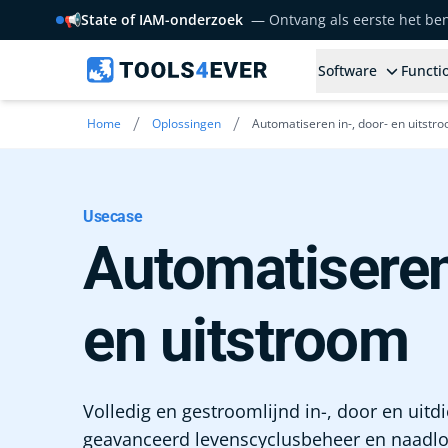
📢
State of IAM-onderzoek
— Ontvang als eerste het b
Software
Functio
/
/
Home
Oplossingen
Automatiseren in-, door- en uitstr
Usecase
Automatiseren
en uitstroom
Volledig en gestroomlijnd in-, door en uit
geavanceerd levenscyclusbeheer en naadloz