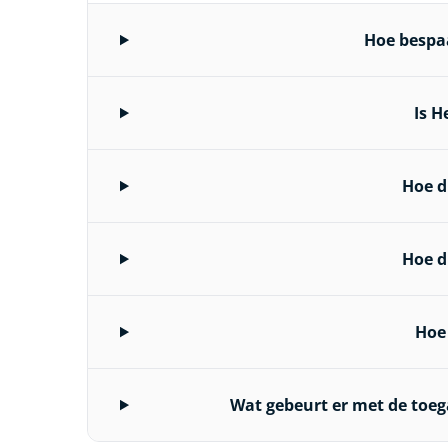
Hoe bespaa
Is H
Hoe d
Hoe d
Hoe
Wat gebeurt er met de toe