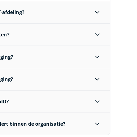
-afdeling?
ken?
iging?
iging?
oID?
ert binnen de organisatie?