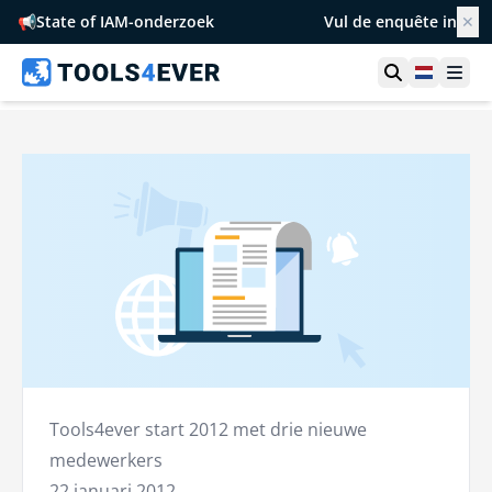
📢
State of IAM-onderzoek
Vul de enquête in
✕
Toon zoek
Netherl
Ope
Tools4ever start 2012 met drie nieuwe
medewerkers
22 januari 2012