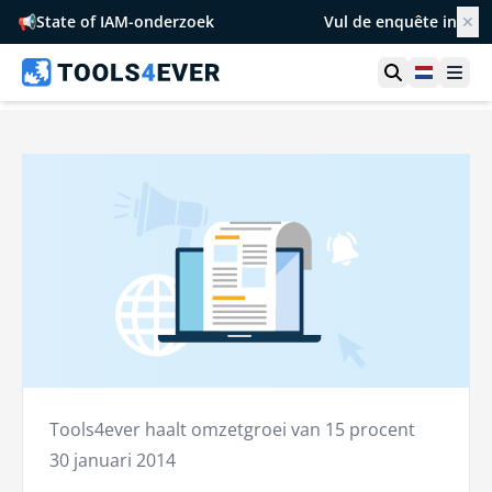
📢
State of IAM-onderzoek
Vul de enquête in
✕
Toon zoek
Netherl
Ope
Tools4ever haalt omzetgroei van 15 procent
30 januari 2014