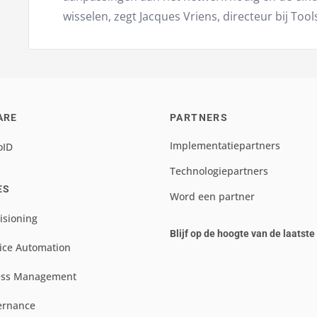
wisselen, zegt Jacques Vriens, directeur bij Tool
ARE
PARTNERS
Implementatiepartners
oID
Technologiepartners
ES
Word een partner
isioning
Blijf op de hoogte van de laatst
ice Automation
ess Management
ernance