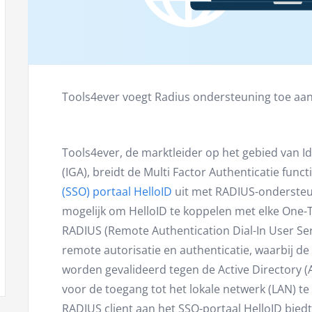
Tools4ever voegt Radius ondersteuning toe aan
Tools4ever, de marktleider op het gebied van I
(IGA), breidt de Multi Factor Authenticatie funct
(SSO) portaal HelloID
uit met RADIUS-ondersteun
mogelijk om HelloID te koppelen met elke One-T
RADIUS (Remote Authentication Dial-In User Serv
remote autorisatie en authenticatie, waarbij d
worden gevalideerd tegen de Active Directory (
voor de toegang tot het lokale netwerk (LAN) te
RADIUS client aan het SSO-portaal HelloID bied