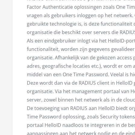
Factor Authenticatie oplossingen zoals One Tim
vragen als gebruikers inloggen op het netwerk
gebruikte technologie is, is deze functionaliteit
organisatie die beschikt over servers die RADIU
Als een eindgebruiker inlogt via het HelloID-p
functionaliteit, worden zijn gegevens gevalidee
organisatie. Afhankelijk van de gekozen access p
adres, geografische locaties etc.), wordt er om 
middel van een One Time Password. Veelal is h
Deze wordt dan via de RADIUS client in HelloID 
organisatie. Via het management portaal van He
server, zowel binnen het netwerk als in de clo
De toevoeging van RADIUS aan HelloID biedt org
Time Password oplossing, zoals Security tokens
portaal HelloID naadloos te integreren in de be
aanpassingen aan het netwerk nodig en de eind