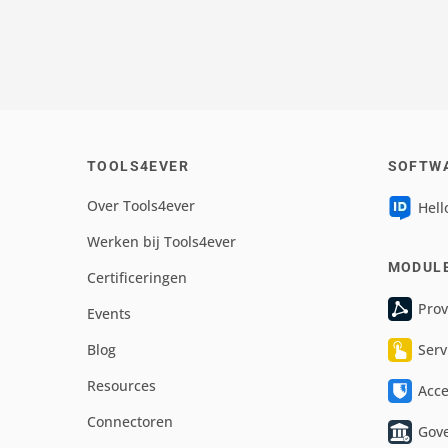
TOOLS4EVER
SOFTW
Over Tools4ever
Hell
Werken bij Tools4ever
MODUL
Certificeringen
Prov
Events
Blog
Serv
Resources
Acc
Connectoren
Gov