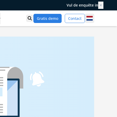
Vul de enquête in
✕
Netherlands
Gratis demo
Contact
Toon zoek