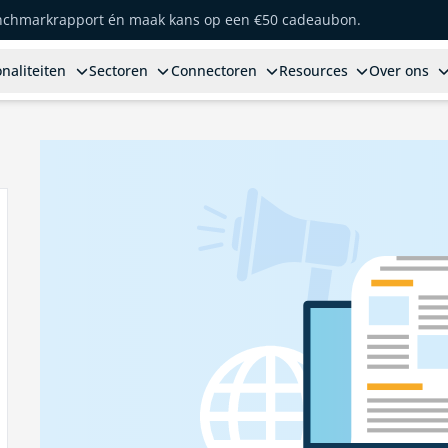
enchmarkrapport én maak kans op een €50 cadeaubon.
naliteiten
Sectoren
Connectoren
Resources
Over ons