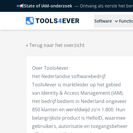
📢
State of IAM-onderzoek
— Ontvang als eerste het b
Software
Functio
« Terug naar het overzicht
Over Tools4ever
Het Nederlandse softwarebedrijf
Tools4ever is marktleider op het gebied
van Identity & Access Management (IAM).
Het bedrijf bedient in Nederland ongeveer
850 klanten en wereldwijd zo’n 1.800. Hun
belangrijkste product is HelloID, waarmee
gebruikers, autorisatie en toegangsbeheer