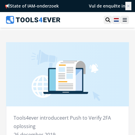
📢
State of IAM-onderzoek
Vul de enquête in
✕
Toon zoek
Netherl
Ope
Tools4ever introduceert Push to Verify 2FA
oplossing
26 december 2019